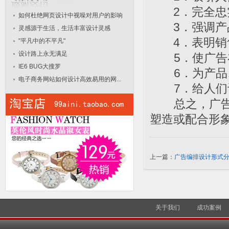
2．完全忠实
如何杜绝网页设计中视噪对用户的影响
3．强调产品
灵感源于生活，生活丰富设计灵感
4．表明销售
"平凡中的不平凡"
设计路上永无满足
5．使广告在
IE6 BUG大搜罗
6．为产品、
电子商务网站如何设计高效易用的网...
7．给人们记
总之，广告设
塑造或配合形
上一篇：
广告编排设计形式
关于我们
成功案例