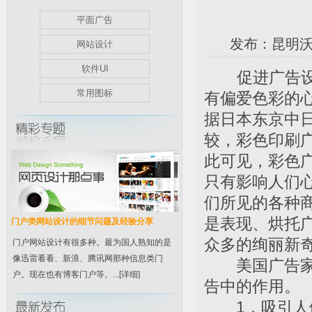
平面广告
发布：昆明沃德
网站设计
软件UI
促进广告设计
常用图标
有偏爱色彩的
据日本东京中
较，彩色印刷
此可见，彩色
只有影响人们
们所见的各种
是表现、烘托
门户类网站设计的细节问题及经验分享
众多的绚丽新
门户网站设计有很多种。最为国人熟知的是
像迅雷看看、新浪、腾讯网那种信息类门
美国广告家托
户。现在也有博客门户等。...
[详细]
告中的作用。
1．吸引人们