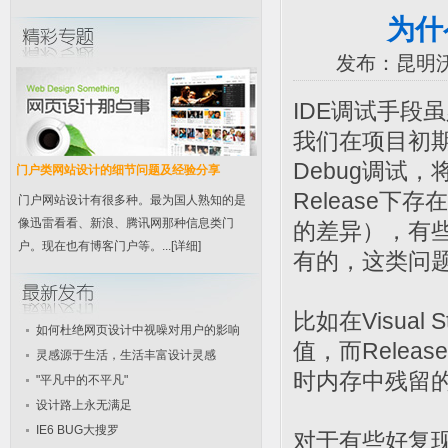
为什
发布：昆明沃
IDE调试手段
我们在项目初期
Debug调试
门户类网站设计的细节问题及经验分享
Release
门户网站设计有很多种。最为国人熟知的是
像迅雷看看、新浪、腾讯网那种信息类门
的差异），有些问
户。现在也有博客门户等。...
[详细]
有的，这类问题
比如在Visua
如何杜绝网页设计中视噪对用户的影响
值，而Rele
灵感源于生活，生活丰富设计灵感
时内存中残留
"平凡中的不平凡"
设计路上永无满足
IE6 BUG大搜罗
对于有些好复现