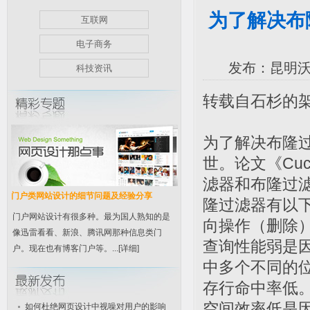
为了解决布
互联网
电子商务
发布：昆明沃德
科技资讯
转载自石杉的
为了解决布隆
世。论文《Cucko
滤器和布隆过
门户类网站设计的细节问题及经验分享
隆过滤器有以
门户网站设计有很多种。最为国人熟知的是
向操作（删除
像迅雷看看、新浪、腾讯网那种信息类门
查询性能弱是因
户。现在也有博客门户等。...
[详细]
中多个不同的位
存行命中率低
空间效率低是
如何杜绝网页设计中视噪对用户的影响