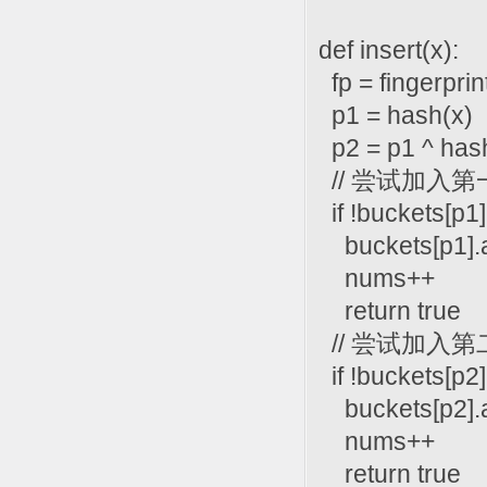
def insert(x):
fp = fingerprin
p1 = hash(x)
p2 = p1 ^ hash
// 尝试加入
if !buckets[p1].
buckets[p1].a
nums++
return true
// 尝试加入
if !buckets[p2].
buckets[p2].a
nums++
return true