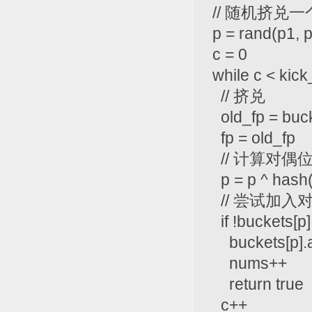
// 随机挤兑
p = rand(p1, p
c = 0
while c < kic
// 挤兑
old_fp = bucke
fp = old_fp
// 计算对偶
p = p ^ hash(
// 尝试加入
if !buckets[p].f
buckets[p].a
nums++
return true
c++