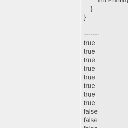
fmt.Println(
}
}
-------
true
true
true
true
true
true
true
true
false
false