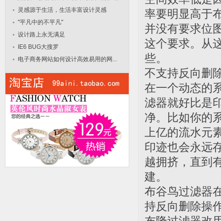
灵感源于生活，生活丰富设计灵感
率要明显高于布
"平凡中的不平凡"
并没有要求位图
设计路上永无满足
这个要求。从
IE6 BUG大搜罗
些。
电子商务网站如何设计高效易用的网...
不支持反向删
在一个动态的
滤器就好比是
净。比如你的系
上亿的流水元
印迹也会永远
越拥挤，直到
建。
布谷鸟过滤器
持反向删除操