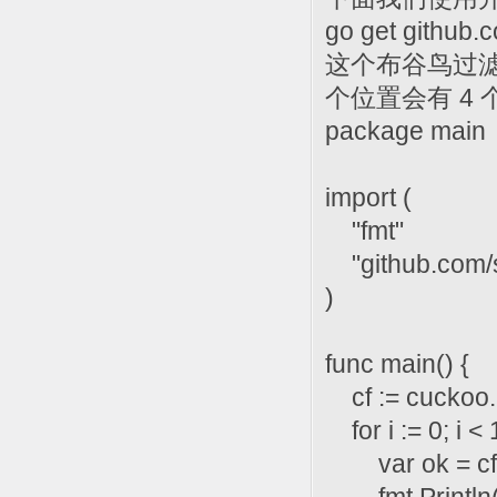
go get github.c
这个布谷鸟过
个位置会有 4
package main
import (
"fmt"
"github.com/sei
)
func main() {
cf := cuckoo.
for i := 0; i < 
var ok = cf.In